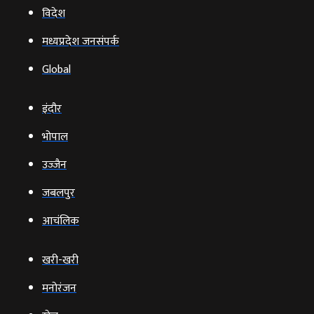
विदेश
मध्यप्रदेश जनसंपर्क
Global
इंदौर
भोपाल
उज्‍जैन
जबलपुर
आचंलिक
खरी-खरी
मनोरंजन