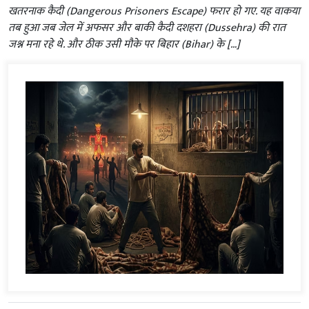
खतरनाक कैदी (Dangerous Prisoners Escape) फरार हो गए. यह वाकया
तब हुआ जब जेल में अफसर और बाकी कैदी दशहरा (Dussehra) की रात
जश्न मना रहे थे. और ठीक उसी मौके पर बिहार (Bihar) के […]