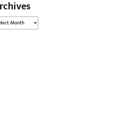
rchives
hives