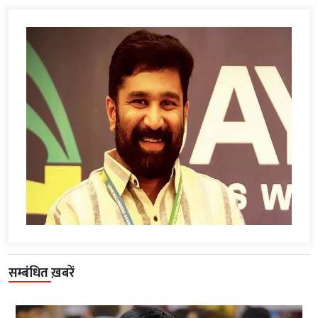
सम्बंधित ख़बरें