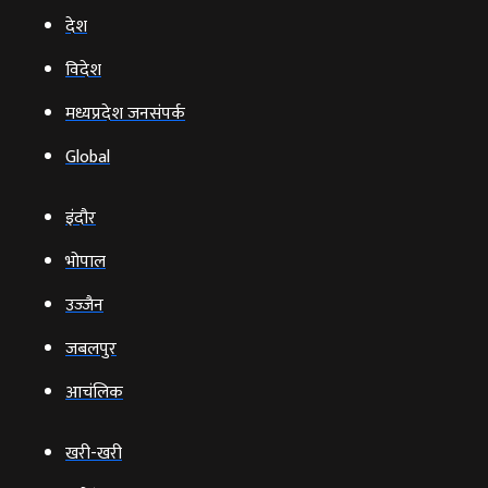
देश
विदेश
मध्यप्रदेश जनसंपर्क
Global
इंदौर
भोपाल
उज्‍जैन
जबलपुर
आचंलिक
खरी-खरी