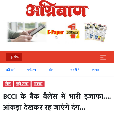
ई-पेपर
खरी-खरी
मनोरंजन
खेल
राजनीति
व्‍यापार
खेल
बड़ी खबर
व्‍यापार
BCCI के बैंक बैलेंस में भारी इजाफा….
आंकड़ा देखकर रह जाएंगे दंग…