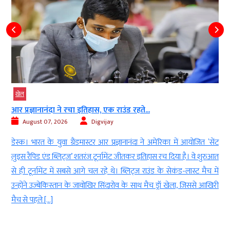
खेल
आर प्रज्ञानानंदा ने रचा इतिहास, एक राउंड रहते...
August 07, 2026
Digvijay
t
डेस्क। भारत के युवा ग्रैंडमास्टर आर प्रज्ञानानंदा ने अमेरिका में आयोजित ‘सेंट
े
लुइस रैपिड एंड ब्लिट्ज’ शतरंज टूर्नामेंट जीतकर इतिहास रच दिया है। वे शुरुआत
े
से ही टूर्नामेंट में सबसे आगे चल रहे थे। ब्लिट्ज राउंड के सेकंड-लास्ट मैच में
ी
उन्होंने उज्बेकिस्तान के जावोखिर सिंदारोव के साथ मैच ड्रॉ खेला, जिससे आखिरी
मैच से पहले […]