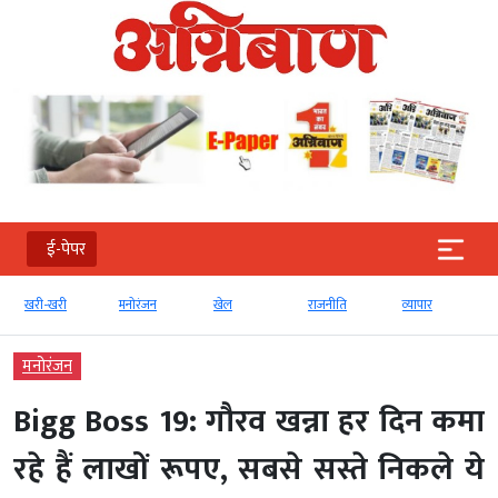
ई-पेपर
खरी-खरी
मनोरंजन
खेल
राजनीति
व्‍यापार
टेक
मनोरंजन
Bigg Boss 19: गौरव खन्ना हर दिन कमा
रहे हैं लाखों रूपए, सबसे सस्ते निकले ये