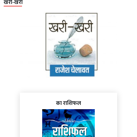
खरी-खरी
का राशिफल