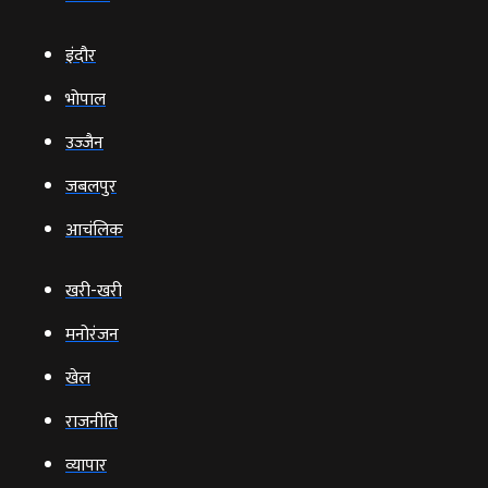
इंदौर
भोपाल
उज्‍जैन
जबलपुर
आचंलिक
खरी-खरी
मनोरंजन
खेल
राजनीति
व्‍यापार