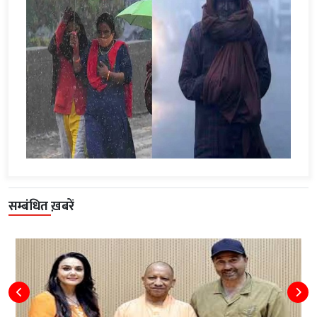
सम्बंधित ख़बरें