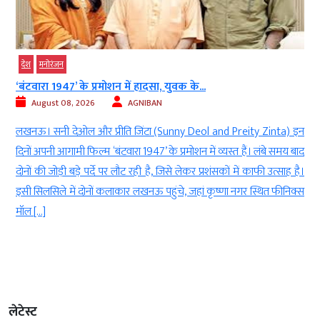
मनोरंजन
प्रमोशन में हादसा, युवक के...
रणबीर कपूर की रामाय
26
AGNIBAN
August 08, 2026
र प्रीति जिंटा (Sunny Deol and Preity Zinta) इन
नई दिल्ली। बॉलीवुड(B
ल्म ‘बंटवारा 1947’ के प्रमोशन में व्यस्त हैं। लंबे समय बाद
films)में शामिल रणबीर
पर्दे पर लौट रही है, जिसे लेकर प्रशंसकों में काफी उत्साह है।
इंतजार लगातार बढ़ता जा 
नों कलाकार लखनऊ पहुंचे, जहां कृष्णा नगर स्थित फीनिक्स
मीडिया (social media)
और स्टारकास्ट ने दर्शको
लेटेस्ट