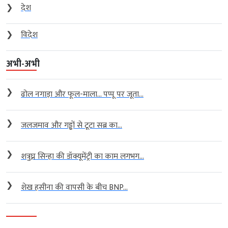
❯
देश
❯
विदेश
अभी-अभी
❯
ढोल नगाड़ा और फूल-माला… पप्पू पर जूता...
❯
जलजमाव और गड्ढों से टूटा सब्र का...
❯
शत्रुघ्न सिन्हा की डॉक्यूमेंट्री का काम लगभग...
❯
शेख हसीना की वापसी के बीच BNP...