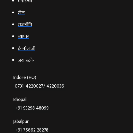
मनोरंजन
खेल
राजनीति
व्‍यापार
टेक्‍नोलॉजी
ज़रा हटके
Indore (HO)
0731-4220027/ 4220036
Bhopal
+91 93298 48099
Jabalpur
+91 75662 28278