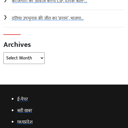
बेरोजगारों की आवाज बनेगी CJP, दीपके बोले-...
❯
दतिया उपचुनाव की जीत का ‘इनाम’, भाजपा...
Archives
Archives
ई‑पेपर
बड़ी खबर
मध्‍यप्रदेश