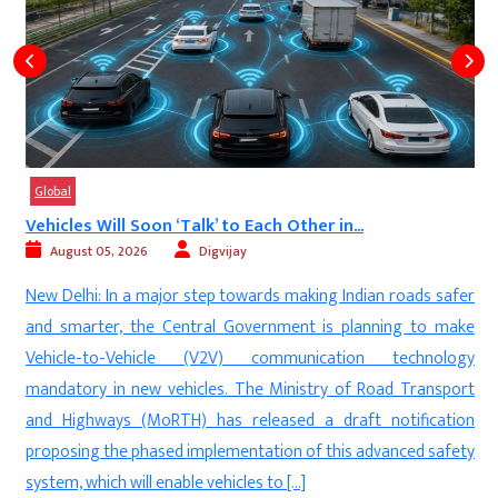
Global
Vehicles Will Soon ‘Talk’ to Each Other in...
August 05, 2026
Digvijay
n
New Delhi: In a major step towards making Indian roads safer
d
and smarter, the Central Government is planning to make
a
Vehicle-to-Vehicle (V2V) communication technology
,
mandatory in new vehicles. The Ministry of Road Transport
e
and Highways (MoRTH) has released a draft notification
n
proposing the phased implementation of this advanced safety
system, which will enable vehicles to […]