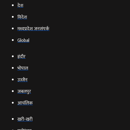
देश
विदेश
मध्यप्रदेश जनसंपर्क
Global
इंदौर
भोपाल
उज्‍जैन
जबलपुर
आचंलिक
खरी-खरी