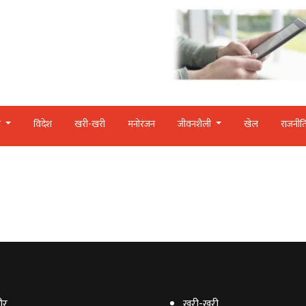
र
विदेश
खरी-खरी
मनोरंजन
जीवनशैली
खेल
राजनीत
ौर
खरी-खरी