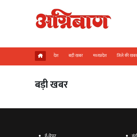
देश
बड़ी खबर
मध्‍यप्रदेश
जिले की खब
बड़ी खबर
ई‑पेपर
इंद