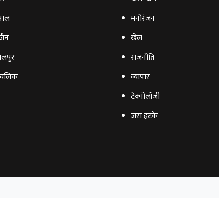
पाल
मनोरंजन
‍जैन
खेल
लपुर
राजनीति
चंलिक
व्‍यापार
टेक्‍नोलॉजी
ज़रा हटके