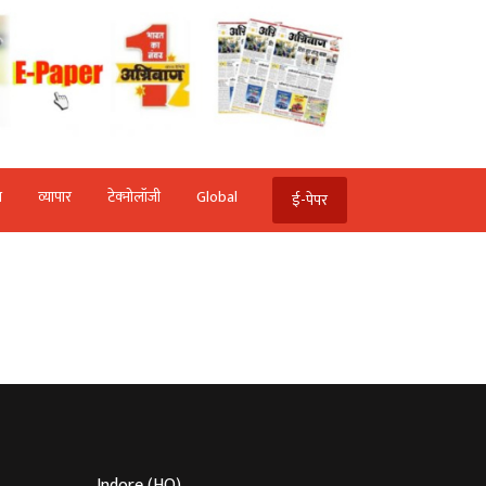
ि
व्‍यापार
टेक्‍नोलॉजी
Global
ई-पेपर
Indore (HO)