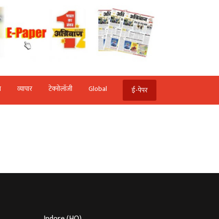
ि
व्‍यापार
टेक्‍नोलॉजी
Global
ई-पेपर
Indore (HO)