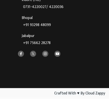
0731-4220027/ 4220036
Bhopal
+91 93298 48099
Jabalpur
+91 75662 28278
Crafted With
♥
By Cloud Zappy