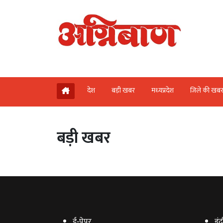
देश
बड़ी खबर
मध्‍यप्रदेश
जिले की खब
बड़ी खबर
ई‑पेपर
इंद