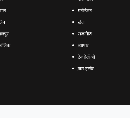
पाल
मनोरंजन
‍जैन
खेल
लपुर
राजनीति
चंलिक
व्‍यापार
टेक्‍नोलॉजी
ज़रा हटके