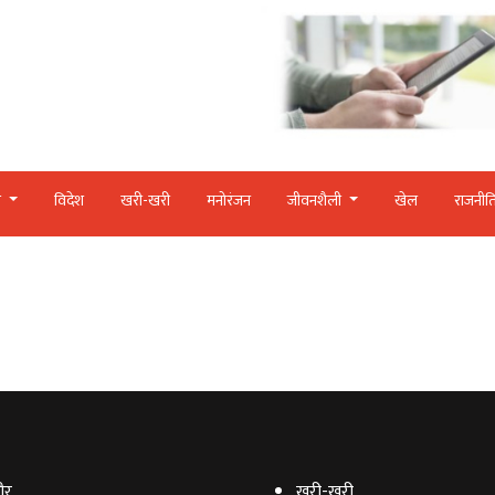
र
विदेश
खरी-खरी
मनोरंजन
जीवनशैली
खेल
राजनीत
ौर
खरी-खरी