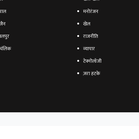
पाल
मनोरंजन
‍जैन
खेल
लपुर
राजनीति
चंलिक
व्‍यापार
टेक्‍नोलॉजी
ज़रा हटके