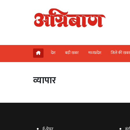
देश
बड़ी खबर
मध्‍यप्रदेश
जिले की खब
व्‍यापार
ई‑पेपर
इंद