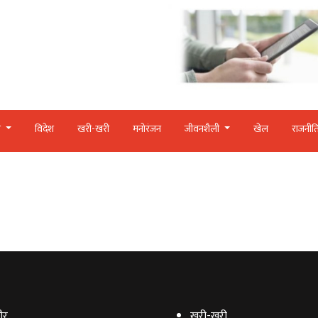
र
विदेश
खरी-खरी
मनोरंजन
जीवनशैली
खेल
राजनीत
ौर
खरी-खरी