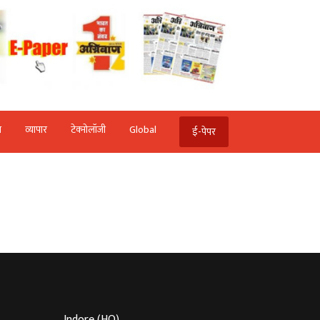
ि
व्‍यापार
टेक्‍नोलॉजी
Global
ई-पेपर
Indore (HO)