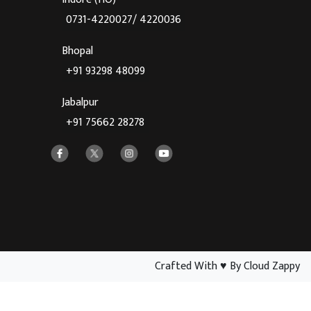
0731-4220027/ 4220036
Bhopal
+91 93298 48099
Jabalpur
+91 75662 28278
Crafted With
♥
By Cloud Zappy