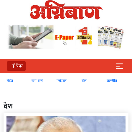
ई-पेपर
खरी-खरी
मनोरंजन
खेल
राजनीति
व्‍यापार
देश