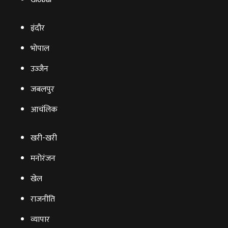
इंदौर
भोपाल
उज्‍जैन
जबलपुर
आचंलिक
खरी-खरी
मनोरंजन
खेल
राजनीति
व्‍यापार