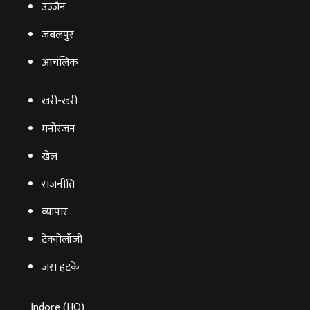
उज्‍जैन
जबलपुर
आचंलिक
खरी-खरी
मनोरंजन
खेल
राजनीति
व्‍यापार
टेक्‍नोलॉजी
ज़रा हटके
Indore (HO)