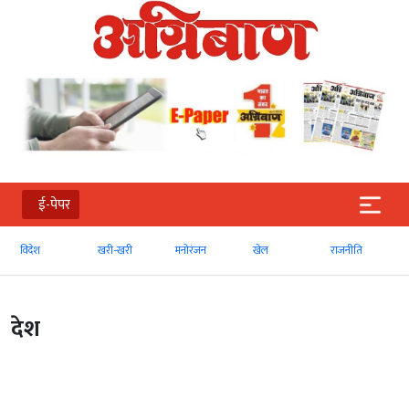
ई-पेपर
विदेश
खरी-खरी
मनोरंजन
खेल
राजनीति
देश