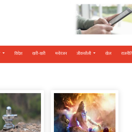
र
विदेश
खरी-खरी
मनोरंजन
जीवनशैली
खेल
राजनीत