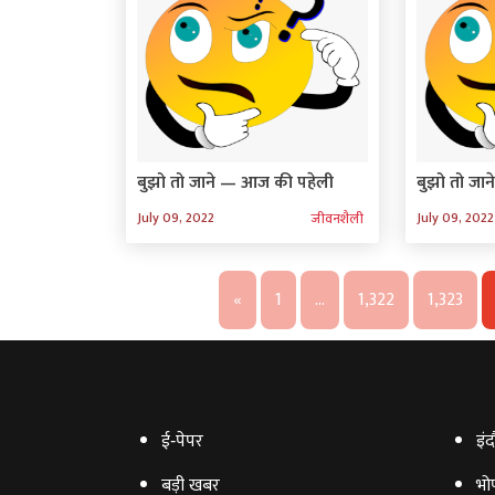
बुझो तो जाने — आज की पहेली
बुझो तो जा
July 09, 2022
July 09, 2022
जीवनशैली
«
1
…
1,322
1,323
ई‑पेपर
इंद
बड़ी खबर
भो