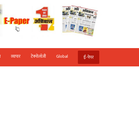
ि
व्‍यापार
टेक्‍नोलॉजी
Global
ई-पेपर