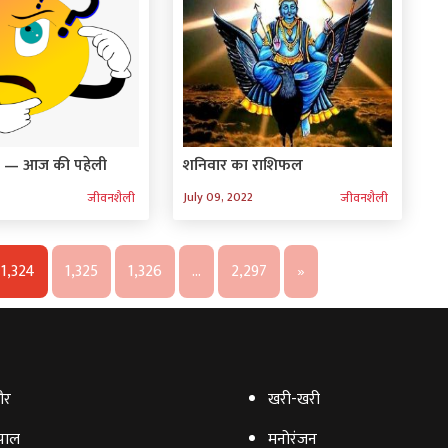
ने — आज की पहेली
शनिवार का राशिफल
July 09, 2022
जीवनशैली
जीवनशैली
1,324
1,325
1,326
…
2,297
»
ौर
खरी-खरी
पाल
मनोरंजन