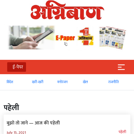
ई-पेपर
विदेश
खरी-खरी
मनोरंजन
खेल
राजनीति
पहेली
बुझो तो जाने — आज की पहेली
पहेली
July 15, 2021