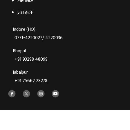
टेक्‍नोलॉजी
ज़रा हटके
Indore (HO)
0731-4220027/ 4220036
Bhopal
+91 93298 48099
Jabalpur
+91 75662 28278
©2026 Agnibaan , All Rights Reserved
Crafted With
♥
By Cloud Zappy