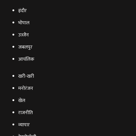
इंदौर
भोपाल
उज्‍जैन
जबलपुर
आचंलिक
खरी-खरी
मनोरंजन
खेल
राजनीति
व्‍यापार