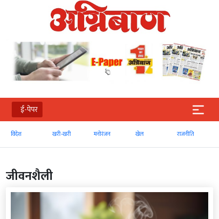
ई-पेपर
खरी-खरी
मनोरंजन
खेल
राजनीति
व्‍यापार
जीवनशैली