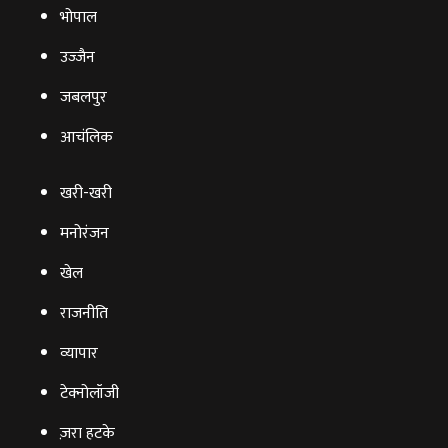
भोपाल
उज्‍जैन
जबलपुर
आचंलिक
खरी-खरी
मनोरंजन
खेल
राजनीति
व्‍यापार
टेक्‍नोलॉजी
ज़रा हटके