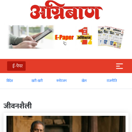
ई-पेपर
खरी-खरी
मनोरंजन
खेल
राजनीति
व्‍यापार
जीवनशैली