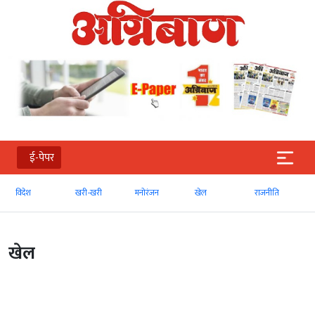
ई-पेपर
विदेश
खरी-खरी
मनोरंजन
खेल
राजनीति
खेल