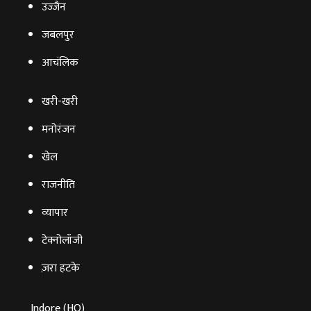
उज्‍जैन
जबलपुर
आचंलिक
खरी-खरी
मनोरंजन
खेल
राजनीति
व्‍यापार
टेक्‍नोलॉजी
ज़रा हटके
Indore (HO)