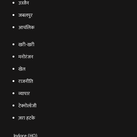
उज्‍जैन
जबलपुर
आचंलिक
खरी-खरी
मनोरंजन
खेल
राजनीति
व्‍यापार
टेक्‍नोलॉजी
ज़रा हटके
Indore (HO)