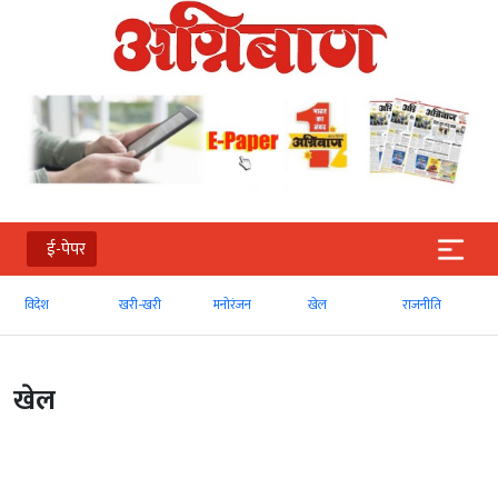
ई-पेपर
विदेश
खरी-खरी
मनोरंजन
खेल
राजनीति
खेल