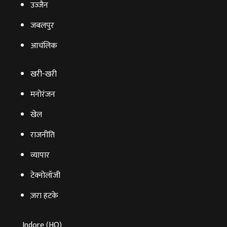
उज्‍जैन
जबलपुर
आचंलिक
खरी-खरी
मनोरंजन
खेल
राजनीति
व्‍यापार
टेक्‍नोलॉजी
ज़रा हटके
Indore (HO)