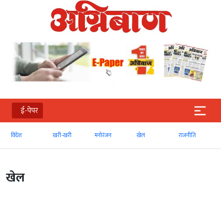
ई-पेपर
विदेश
खरी-खरी
मनोरंजन
खेल
राजनीति
खेल