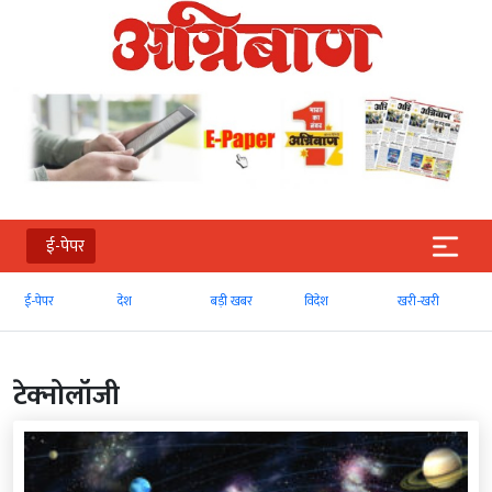
ई-पेपर
ई-पेपर
देश
बड़ी खबर
विदेश
खरी-खरी
टेक्‍नोलॉजी