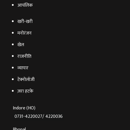
आचंलिक
खरी-खरी
मनोरंजन
खेल
राजनीति
व्‍यापार
टेक्‍नोलॉजी
ज़रा हटके
Indore (HO)
0731-4220027/ 4220036
Bhopal