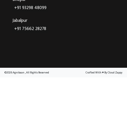
+91 93298 48099
Jabalpur
+91 75662 28278
©2026 Agnibaan , All Rights Reserved
Crafted With
♥
By Cloud Zappy