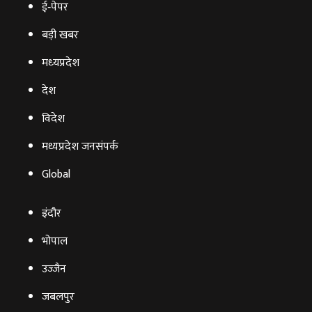
ई‑पेपर
बड़ी खबर
मध्‍यप्रदेश
देश
विदेश
मध्यप्रदेश जनसंपर्क
Global
इंदौर
भोपाल
उज्‍जैन
जबलपुर