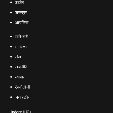
उज्‍जैन
जबलपुर
आचंलिक
खरी-खरी
मनोरंजन
खेल
राजनीति
व्‍यापार
टेक्‍नोलॉजी
ज़रा हटके
Indore (HO)