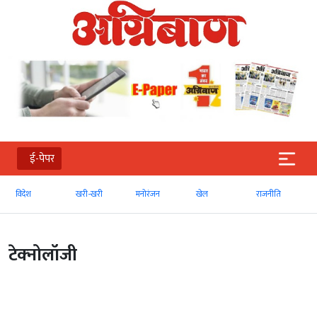
ई-पेपर
विदेश
खरी-खरी
मनोरंजन
खेल
राजनीति
टेक्‍नोलॉजी