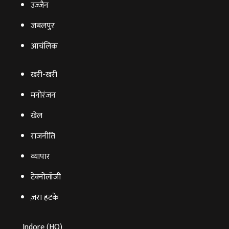
उज्‍जैन
जबलपुर
आचंलिक
खरी-खरी
मनोरंजन
खेल
राजनीति
व्‍यापार
टेक्‍नोलॉजी
ज़रा हटके
Indore (HO)