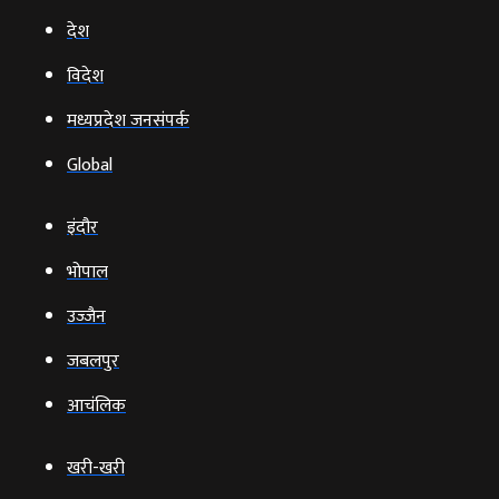
देश
विदेश
मध्यप्रदेश जनसंपर्क
Global
इंदौर
भोपाल
उज्‍जैन
जबलपुर
आचंलिक
खरी-खरी