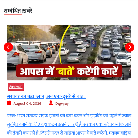
सम्बंधित ख़बरें
टेक्‍नोलॉजी
सरकार का बड़ा प्लान, अब एक-दूसरे से बात...
August 04, 2026
Digvijay
ट
डेस्क: भारत सरकार सड़क हादसों को कम करने और ड्राइविंग को पहले से ज्यादा
क
सुरक्षित बनाने के लिए बड़ा कदम उठाने जा रही है. सरकार एक नई तकनीक लाने
न
की तैयारी कर रही है, जिससे मदद से गाड़ियां आपस में बातें करेंगी. मतलब गाड़ियां