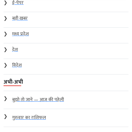
❯
ई-पेपर
❯
बड़ी खबर
❯
मध्य प्रदेश
❯
देश
❯
विदेश
अभी-अभी
❯
बुझो तो जाने — आज की पहेली
❯
गुरुवार का राशिफल