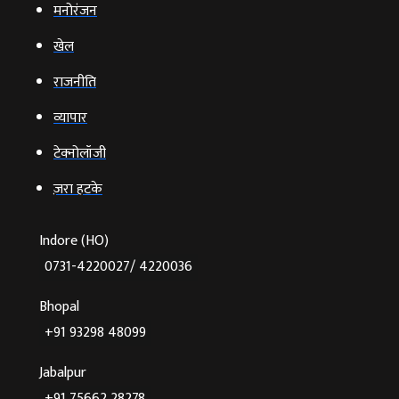
मनोरंजन
खेल
राजनीति
व्‍यापार
टेक्‍नोलॉजी
ज़रा हटके
Indore (HO)
0731-4220027/ 4220036
Bhopal
+91 93298 48099
Jabalpur
+91 75662 28278