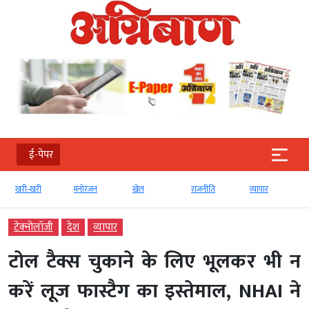
ई-पेपर
खरी-खरी
मनोरंजन
खेल
राजनीति
व्‍यापार
टेक्‍नोलॉजी
देश
व्‍यापार
टोल टैक्स चुकाने के लिए भूलकर भी न
करें लूज फास्टैग का इस्तेमाल, NHAI ने