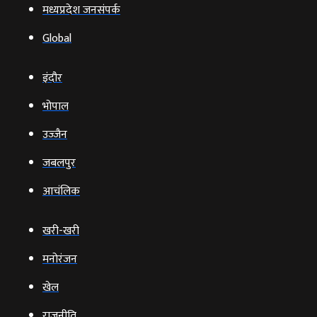
मध्यप्रदेश जनसंपर्क
Global
इंदौर
भोपाल
उज्‍जैन
जबलपुर
आचंलिक
खरी-खरी
मनोरंजन
खेल
राजनीति