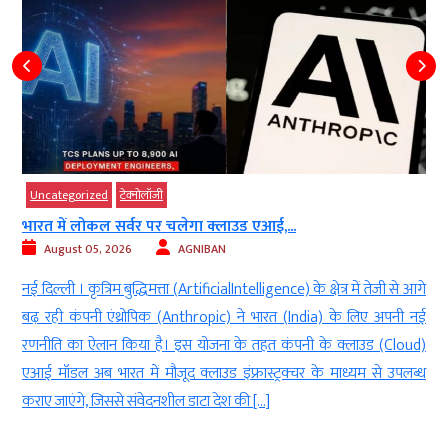
d
g
y
r
Uncategorized
टेक्‍नोलॉजी
d
भारत में लोकल सर्वर पर चलेगा क्लाउड एआई,...
.
August 05, 2026
AGNIBAN
नई दिल्ली । कृत्रिम बुद्धिमत्ता (ArtificialIntelligence) के क्षेत्र में तेजी से आगे
बढ़ रही कंपनी एंथ्रोपिक (Anthropic) ने भारत (India) के लिए अपनी नई
रणनीति का ऐलान किया है। इस योजना के तहत कंपनी के क्लाउड (Cloud)
एआई मॉडल अब भारत में मौजूद क्लाउड इंफ्रास्ट्रक्चर के माध्यम से उपलब्ध
कराए जाएंगे, जिससे संवेदनशील डाटा देश की […]