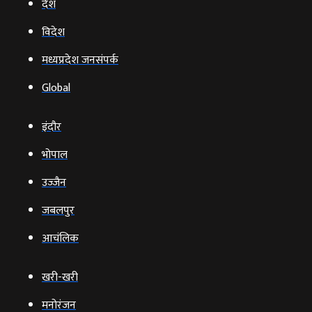
देश
विदेश
मध्यप्रदेश जनसंपर्क
Global
इंदौर
भोपाल
उज्‍जैन
जबलपुर
आचंलिक
खरी-खरी
मनोरंजन