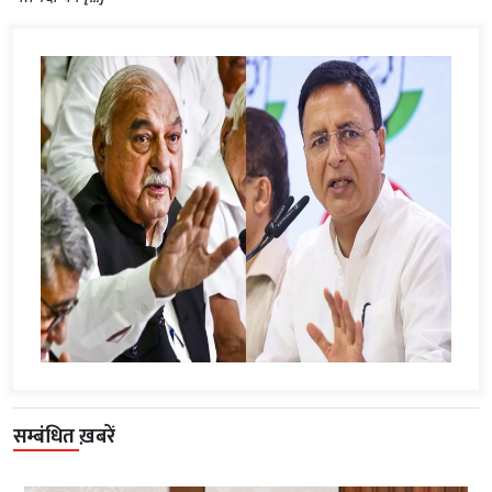
सम्बंधित ख़बरें