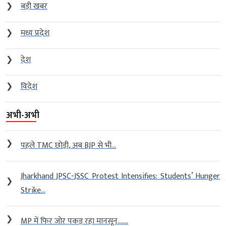
❯
बड़ी खबर
❯
मध्य प्रदेश
❯
देश
❯
विदेश
अभी-अभी
❯
पहले TMC छोड़ी, अब BJP से भी...
Jharkhand JPSC-JSSC Protest Intensifies: Students’ Hunger
❯
Strike...
❯
MP में फिर जोर पकड़ रहा मानसून…....