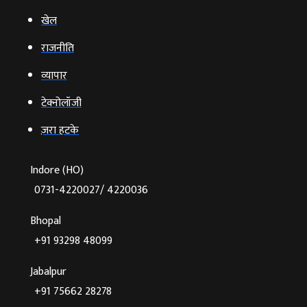
खेल
राजनीति
व्‍यापार
टेक्‍नोलॉजी
ज़रा हटके
Indore (HO)
0731-4220027/ 4220036
Bhopal
+91 93298 48099
Jabalpur
+91 75662 28278