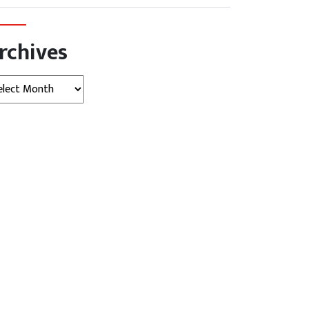
rchives
hives