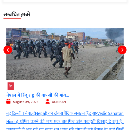
सम्बंधित ख़बरें
देश
प्रेमिका से ‘हां’ कहलवाने के लिए मोबाइल टावर...
August 09, 2026
AGNIBAN
ic Sanatan
सांगली। महाराष्ट्र के सांगली (Sangli) में रविवार को फिल्म ‘शोले’ (film ‘s
े रही है।
के एक मशहूर दृश्य जैसा नजारा देखने को मिला। यहां एक युवक अपनी प्र
 कई जिलों
से शादी के लिए ‘हां’ सुनने की जिद में ऊंचे मोबाइल टावर पर चढ़ गया। यु