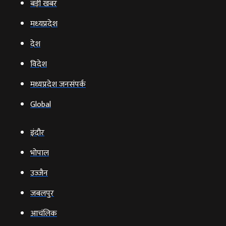
बड़ी खबर
मध्‍यप्रदेश
देश
विदेश
मध्यप्रदेश जनसंपर्क
Global
इंदौर
भोपाल
उज्‍जैन
जबलपुर
आचंलिक