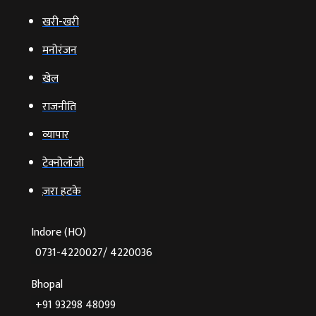
खरी-खरी
मनोरंजन
खेल
राजनीति
व्‍यापार
टेक्‍नोलॉजी
ज़रा हटके
Indore (HO)
0731-4220027/ 4220036
Bhopal
+91 93298 48099