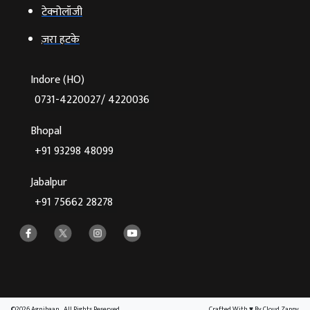
टेक्‍नोलॉजी
ज़रा हटके
Indore (HO)
0731-4220027/ 4220036
Bhopal
+91 93298 48099
Jabalpur
+91 75662 28278
©2026 Agnibaan , All Rights Reserved
Crafted With
♥
By Cloud Zappy