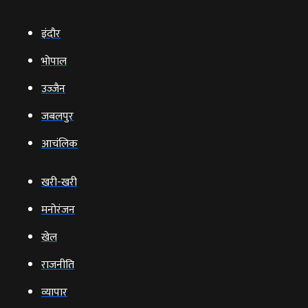
इंदौर
भोपाल
उज्‍जैन
जबलपुर
आचंलिक
खरी-खरी
मनोरंजन
खेल
राजनीति
व्‍यापार