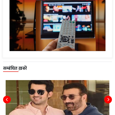
सम्बंधित ख़बरें