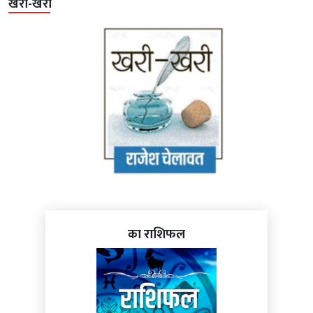
खरी-खरी
का राशिफल