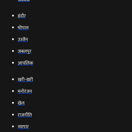
इंदौर
भोपाल
उज्‍जैन
जबलपुर
आचंलिक
खरी-खरी
मनोरंजन
खेल
राजनीति
व्‍यापार