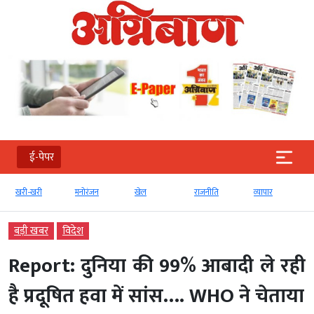
ई-पेपर
री
मनोरंजन
खेल
राजनीति
व्‍यापार
टेक्‍नोलॉजी
बड़ी खबर
विदेश
Report: दुनिया की 99% आबादी ले रही
है प्रदूषित हवा में सांस…. WHO ने चेताया