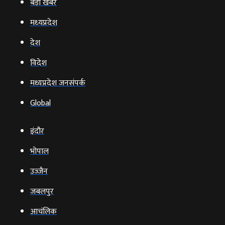
बड़ी खबर
मध्‍यप्रदेश
देश
विदेश
मध्यप्रदेश जनसंपर्क
Global
इंदौर
भोपाल
उज्‍जैन
जबलपुर
आचंलिक