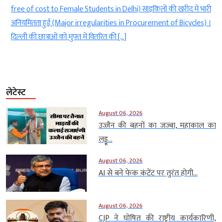
इकिलों की खरीद में भारी
to blend ethanol with ATF) । केंद्रीय नागर विमानन म
urement of Bicycles) ।
ने गुरुवार को विमान ईंधन (एविएशन टरबाइन फ्यूल य
मिलाने की खबरों को […]
लेटेस्ट
August 06, 2026
उज्जैन की बहनों का जज्बा, महाकाल का
लड्डू...
August 06, 2026
AI से बने फेक कंटेंट पर तुरंत होगी...
August 06, 2026
CJP ने घोषित की राष्ट्रीय कार्यकारिणी,