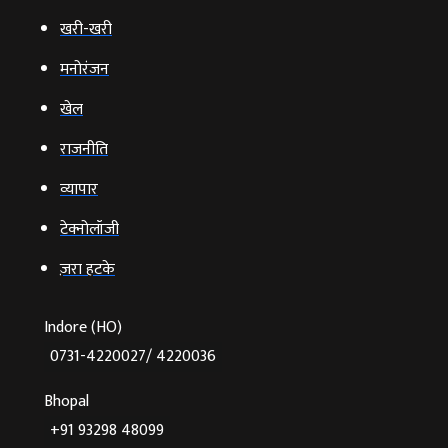
खरी-खरी
मनोरंजन
खेल
राजनीति
व्‍यापार
टेक्‍नोलॉजी
ज़रा हटके
Indore (HO)
0731-4220027/ 4220036
Bhopal
+91 93298 48099