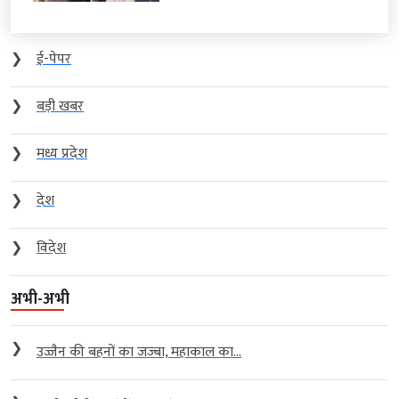
❯
ई-पेपर
❯
बड़ी खबर
❯
मध्य प्रदेश
❯
देश
❯
विदेश
अभी-अभी
❯
उज्जैन की बहनों का जज्बा, महाकाल का...