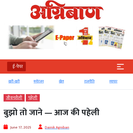
ई-पेपर
खरी-खरी
मनोरंजन
खेल
राजनीति
व्‍यापार
जीवनशैली
पहेली
बुझो तो जाने — आज की पहेली
June 17, 2025
Dainik Agniban