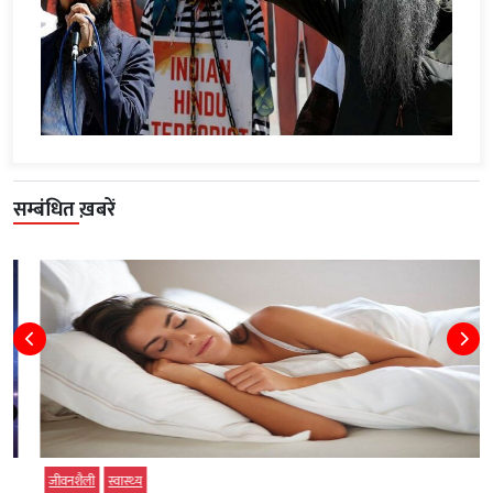
सम्बंधित ख़बरें
जीवनशैली
स्‍वास्‍थ्‍य