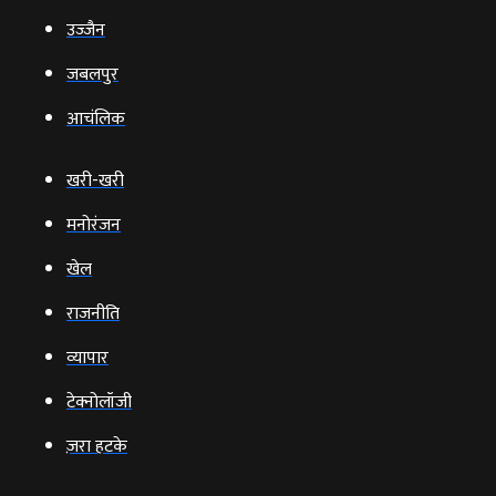
उज्‍जैन
जबलपुर
आचंलिक
खरी-खरी
मनोरंजन
खेल
राजनीति
व्‍यापार
टेक्‍नोलॉजी
ज़रा हटके