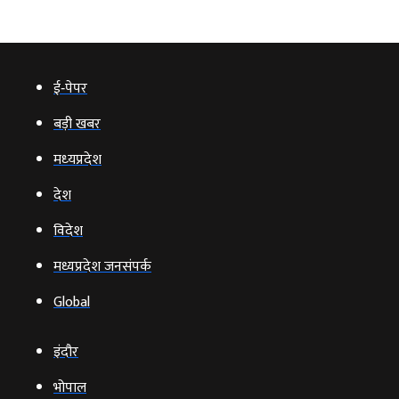
ई‑पेपर
बड़ी खबर
मध्‍यप्रदेश
देश
विदेश
मध्यप्रदेश जनसंपर्क
Global
इंदौर
भोपाल