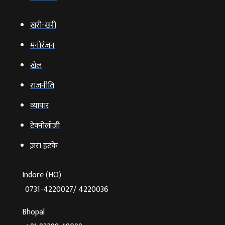
खरी-खरी
मनोरंजन
खेल
राजनीति
व्‍यापार
टेक्‍नोलॉजी
ज़रा हटके
Indore (HO)
0731-4220027/ 4220036
Bhopal