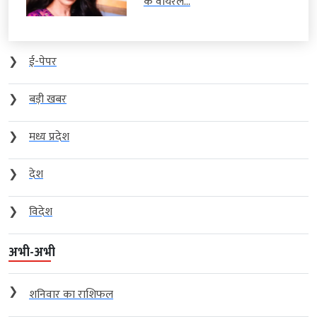
के वायरल...
❯
ई-पेपर
❯
बड़ी खबर
❯
मध्य प्रदेश
❯
देश
❯
विदेश
अभी-अभी
❯
शनिवार का राशिफल