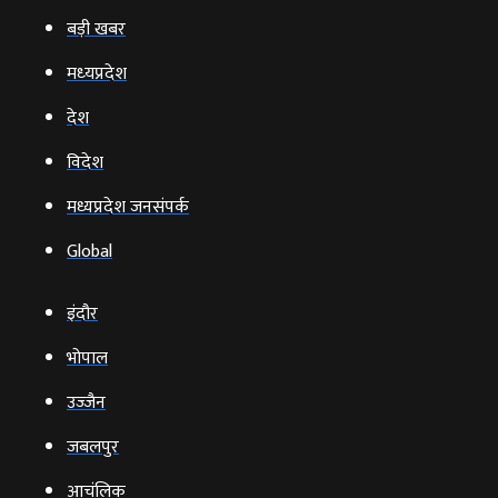
बड़ी खबर
मध्‍यप्रदेश
देश
विदेश
मध्यप्रदेश जनसंपर्क
Global
इंदौर
भोपाल
उज्‍जैन
जबलपुर
आचंलिक