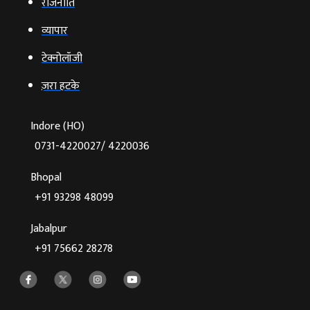
राजनीति
व्‍यापार
टेक्‍नोलॉजी
ज़रा हटके
Indore (HO)
0731-4220027/ 4220036
Bhopal
+91 93298 48099
Jabalpur
+91 75662 28278