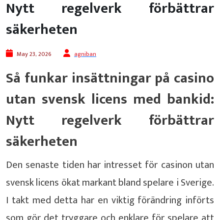
Nytt regelverk förbättrar
säkerheten
May 23, 2026
agniban
Så funkar insättningar på casino
utan svensk licens med bankid:
Nytt regelverk förbättrar
säkerheten
Den senaste tiden har intresset för casinon utan
svensk licens ökat markant bland spelare i Sverige.
I takt med detta har en viktig förändring införts
som gör det tryggare och enklare för spelare att