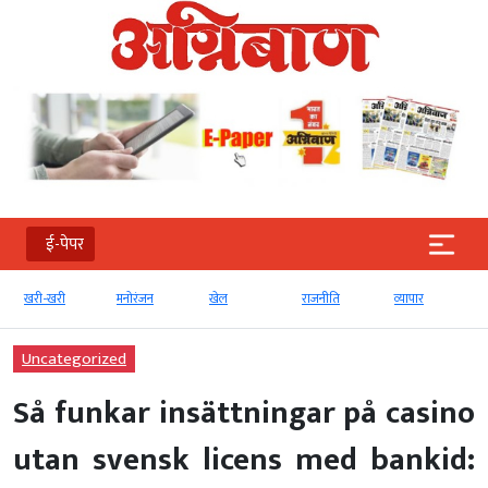
ई-पेपर
खरी-खरी
मनोरंजन
खेल
राजनीति
व्‍यापार
Uncategorized
Så funkar insättningar på casino
utan svensk licens med bankid: