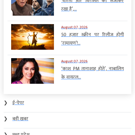
‘वीरता और विरासत को संजोकर
रखा है’,...
August 07, 2026
50 हजार स्क्रीन पर रिलीज होगी
‘रामायण’!...
August 07, 2026
‘काश PM तानाशाह होते’, नाबालिग
के वायरल...
❯
ई-पेपर
❯
बड़ी खबर
❯
मध्य प्रदेश