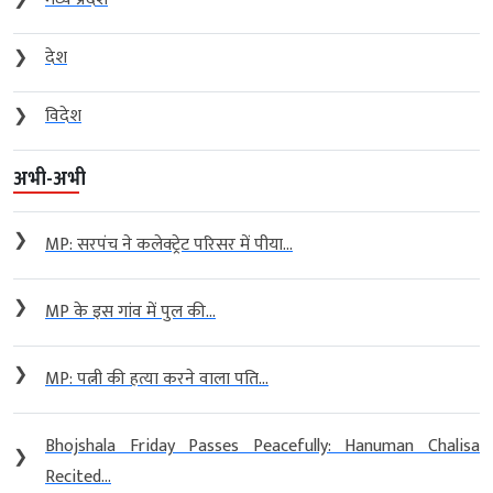
❯
देश
❯
विदेश
अभी-अभी
❯
MP: सरपंच ने कलेक्ट्रेट परिसर में पीया...
❯
MP के इस गांव में पुल की...
❯
MP: पत्नी की हत्या करने वाला पति...
Bhojshala Friday Passes Peacefully: Hanuman Chalisa
❯
Recited...