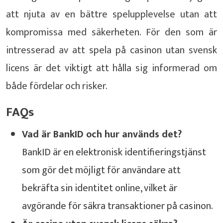
att njuta av en bättre spelupplevelse utan att
kompromissa med säkerheten. För den som är
intresserad av att spela på casinon utan svensk
licens är det viktigt att hålla sig informerad om
både fördelar och risker.
FAQs
Vad är BankID och hur används det?
BankID är en elektronisk identifieringstjänst
som gör det möjligt för användare att
bekräfta sin identitet online, vilket är
avgörande för säkra transaktioner på casinon.