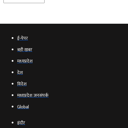
ई‑पेपर
बड़ी खबर
मध्‍यप्रदेश
देश
विदेश
मध्यप्रदेश जनसंपर्क
Global
इंदौर