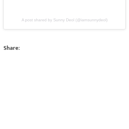
A post shared by Sunny Deol (@iamsunnydeol)
Share: