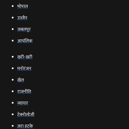
भोपाल
उज्‍जैन
जबलपुर
आचंलिक
खरी-खरी
मनोरंजन
खेल
राजनीति
व्‍यापार
टेक्‍नोलॉजी
ज़रा हटके