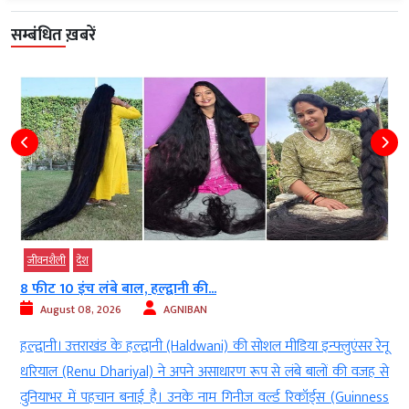
सम्बंधित ख़बरें
ीवनशैली
देश
जीवनशै
ीट 10 इंच लंबे बाल, हल्द्वानी की...
नटराज क
August 08, 2026
AGNIBAN
Aug
द्वानी। उत्तराखंड के हल्द्वानी (Haldwani) की सोशल मीडिया इन्फ्लुएंसर रेनू
नई दिल
ियाल (Renu Dhariyal) ने अपने असाधारण रूप से लंबे बालों की वजह से
सनातन प
ियाभर में पहचान बनाई है। उनके नाम गिनीज वर्ल्ड रिकॉर्ड्स (Guinness
से एक म