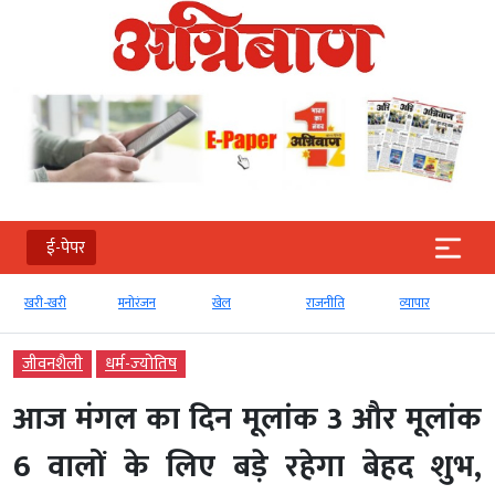
ई-पेपर
खरी-खरी
मनोरंजन
खेल
राजनीति
व्‍यापार
जीवनशैली
धर्म-ज्‍योतिष
आज मंगल का दिन मूलांक 3 और मूलांक
6 वालों के लिए बड़े रहेगा बेहद शुभ,