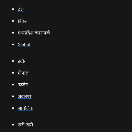
देश
विदेश
मध्यप्रदेश जनसंपर्क
Global
इंदौर
भोपाल
उज्‍जैन
जबलपुर
आचंलिक
खरी-खरी