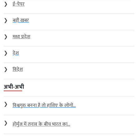
❯
ई-पेपर
❯
बड़ी खबर
❯
मध्य प्रदेश
❯
देश
❯
विदेश
अभी-अभी
❯
विश्वगुरु बनना है तो हाशिए के लोगों...
❯
होर्मुज में तनाव के बीच भारत का...