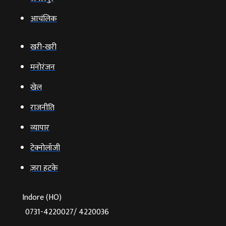
आचंलिक
खरी-खरी
मनोरंजन
खेल
राजनीति
व्‍यापार
टेक्‍नोलॉजी
ज़रा हटके
Indore (HO)
0731-4220027/ 4220036