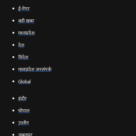
ई‑पेपर
बड़ी खबर
मध्‍यप्रदेश
देश
विदेश
मध्यप्रदेश जनसंपर्क
Global
इंदौर
भोपाल
उज्‍जैन
जबलपुर