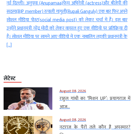
ा (Anupamaa)फेम अभिनेत्री (actress)और बीजेपी की
नई दिल्ली। सनी देओ
) रुपाली गांगुली(Rupali Ganguly) एक बार फिर अपने
बंटवारा(Bantwara) 1947
ट(social media post) को लेकर चर्चा में हैं। इस बार
प्रीति जिंटा (Preity 
ी नरेंद्र मोदी को लेकर वायरल हुए एक वीडियो पर प्रतिक्रिया दी
आएंगे। सनी और करण क
 सामने आए वीडियो में एक नाबालिग लड़की प्रधानमंत्री के
फिल्म के प्रमोशन में व्यस्
लेटेस्ट
August 08, 2026
राहुल गांधी का ‘मिशन UP’: प्रयागराज में
आज...
August 08, 2026
नटराज के पैरों तले कौन है अपस्मार?