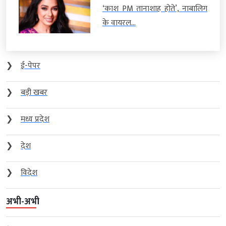
‘काश PM तानाशाह होते’, नाबालिग
के वायरल...
❯
ई-पेपर
❯
बड़ी खबर
❯
मध्य प्रदेश
❯
देश
❯
विदेश
अभी-अभी