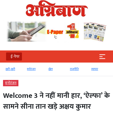
ई-पेपर
खरी-खरी
मनोरंजन
खेल
राजनीति
व्‍यापार
टेक्‍
मनोरंजन
Welcome 3 ने नहीं मानी हार, ‘ऐल्फा’ के
सामने सीना तान खड़े अक्षय कुमार