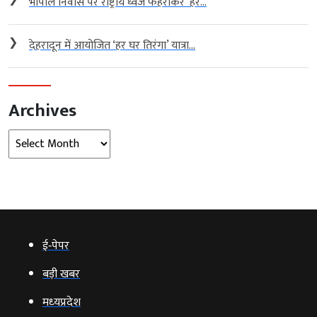
भोपाल निवास पर राष्ट्रीय ध्वज फहराकर ‘हर...
❯
देहरादून में आयोजित ‘हर घर तिरंगा’ यात्रा...
Archives
Archives
ई‑पेपर
बड़ी खबर
मध्‍यप्रदेश