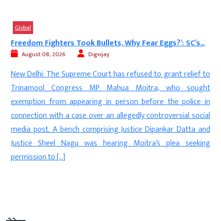
Global
...
‘SP Rattled by Brahmins Moving Towards BSP’
Mayawati...
August 08, 2026
Digvijay
f to
Lucknow: Bahujan Samaj Party supremo Mayawati ha
ught
stepped up her attack on the Samajwadi Party, accusing it o
e in
changing its political narrative for electoral gains and urgin
ocial
people from all sections of society to remain cautious. In 
 and
post on X on Saturday, Mayawati said the BSP is a
king
Ambedkarite party committed to the welfare […]