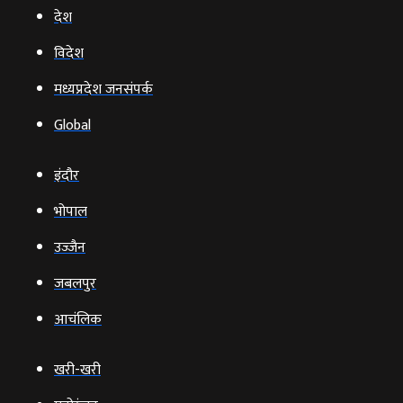
देश
विदेश
मध्यप्रदेश जनसंपर्क
Global
इंदौर
भोपाल
उज्‍जैन
जबलपुर
आचंलिक
खरी-खरी