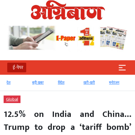
ई-पेपर
बड़ी खबर
विदेश
खरी-खरी
मनोरंजन
खेल
Global
12.5% ​​on India and China…
Trump to drop a ‘tariff bomb’