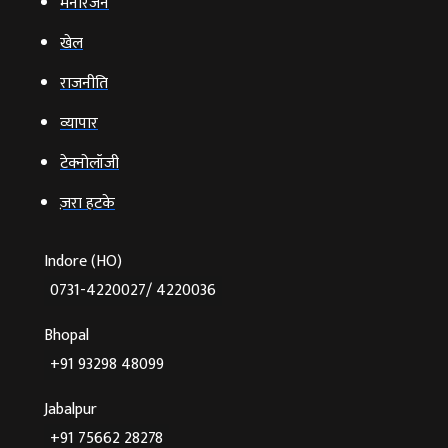
मनोरंजन
खेल
राजनीति
व्‍यापार
टेक्‍नोलॉजी
ज़रा हटके
Indore (HO)
0731-4220027/ 4220036
Bhopal
+91 93298 48099
Jabalpur
+91 75662 28278