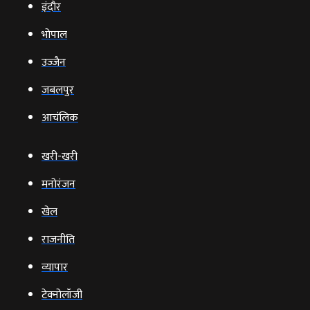
इंदौर
भोपाल
उज्‍जैन
जबलपुर
आचंलिक
खरी-खरी
मनोरंजन
खेल
राजनीति
व्‍यापार
टेक्‍नोलॉजी