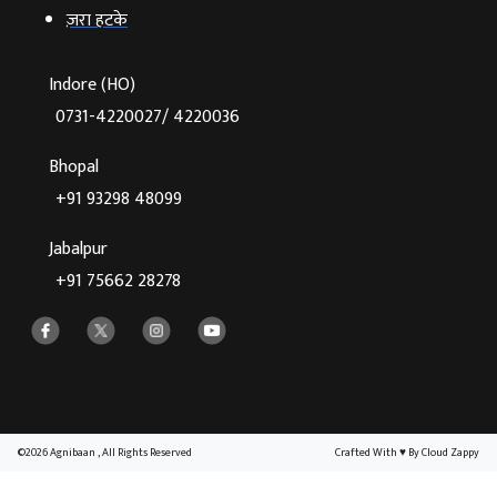
ज़रा हटके
Indore (HO)
0731-4220027/ 4220036
Bhopal
+91 93298 48099
Jabalpur
+91 75662 28278
©2026 Agnibaan , All Rights Reserved
Crafted With
♥
By Cloud Zappy