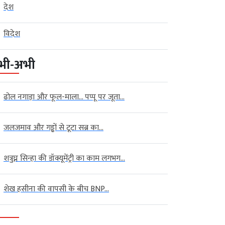
देश
विदेश
भी-अभी
ढोल नगाड़ा और फूल-माला… पप्पू पर जूता...
जलजमाव और गड्ढों से टूटा सब्र का...
शत्रुघ्न सिन्हा की डॉक्यूमेंट्री का काम लगभग...
शेख हसीना की वापसी के बीच BNP...