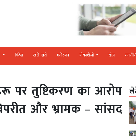
र
विदेश
खरी-खरी
मनोरंजन
जीवनशैली
खेल
राजनीत
रू पर तुष्टिकरण का आरोप
ले
विपरीत और भ्रामक – सांसद