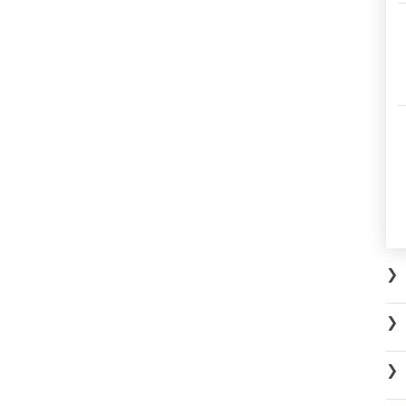
❯
❯
❯