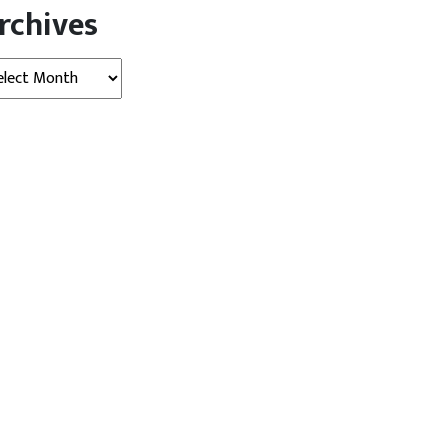
rchives
hives
बड़ी खबर
राजनीति