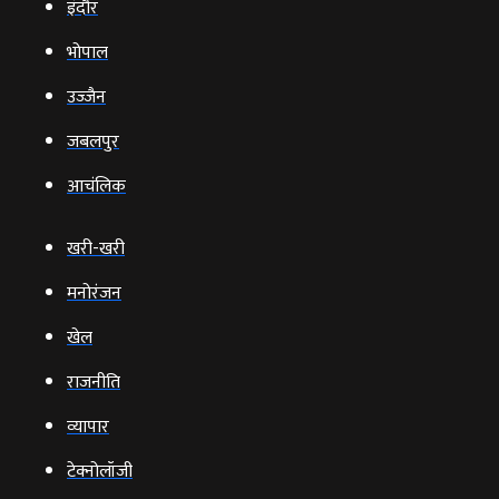
इंदौर
भोपाल
उज्‍जैन
जबलपुर
आचंलिक
खरी-खरी
मनोरंजन
खेल
राजनीति
व्‍यापार
टेक्‍नोलॉजी