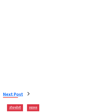
Next Post
जीवनशैली
स्‍वास्‍थ्‍य