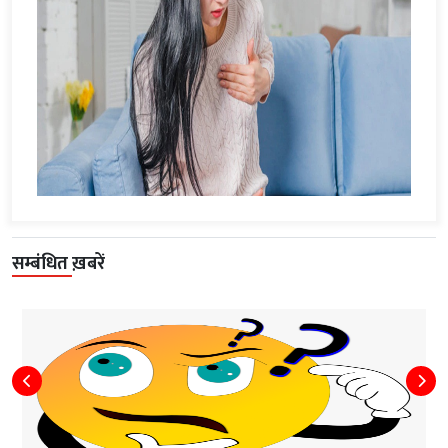
सम्बंधित ख़बरें