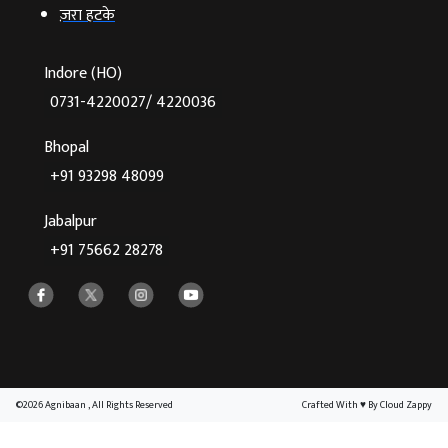
ज़रा हटके
Indore (HO)
0731-4220027/ 4220036
Bhopal
+91 93298 48099
Jabalpur
+91 75662 28278
©2026 Agnibaan , All Rights Reserved
Crafted With
♥
By Cloud Zappy