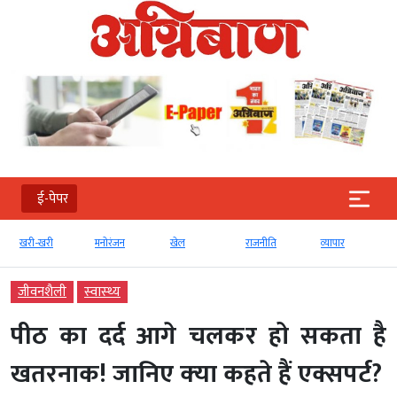
ई-पेपर
खरी-खरी
मनोरंजन
खेल
राजनीति
व्‍यापार
जीवनशैली
स्‍वास्‍थ्‍य
पीठ का दर्द आगे चलकर हो सकता है
खतरनाक! जानिए क्‍या कहते हैं एक्सपर्ट?