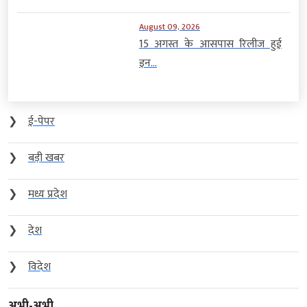
August 09, 2026
15 अगस्त के आसपास रिलीज हुई
इन...
❯
ई-पेपर
❯
बड़ी खबर
❯
मध्य प्रदेश
❯
देश
❯
विदेश
अभी-अभी