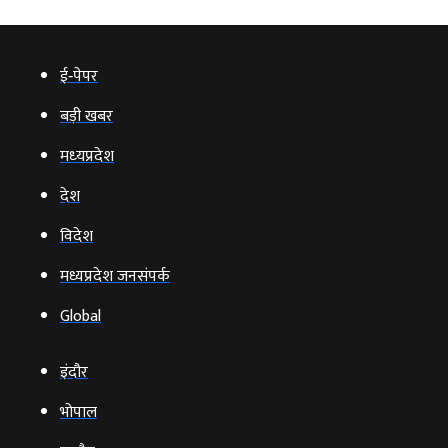
ई‑पेपर
बड़ी खबर
मध्‍यप्रदेश
देश
विदेश
मध्यप्रदेश जनसंपर्क
Global
इंदौर
भोपाल