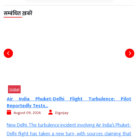
सम्बंधित ख़बरें
Global
Air India Phuket-Delhi Flight Turbulence: Pilot
“
Reportedly Tests...
August 09, 2026
Digvijay
N
New Delhi: The turbulence incident involving Air India’s Phuket-
C
Delhi flight has taken a new turn, with sources claiming that
P