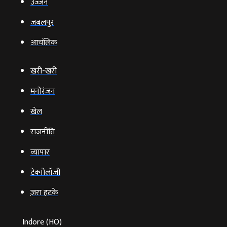
उज्‍जैन
जबलपुर
आचंलिक
खरी-खरी
मनोरंजन
खेल
राजनीति
व्‍यापार
टेक्‍नोलॉजी
ज़रा हटके
Indore (HO)