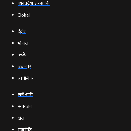
मध्यप्रदेश जनसंपर्क
Global
इंदौर
भोपाल
उज्‍जैन
जबलपुर
आचंलिक
खरी-खरी
मनोरंजन
खेल
राजनीति