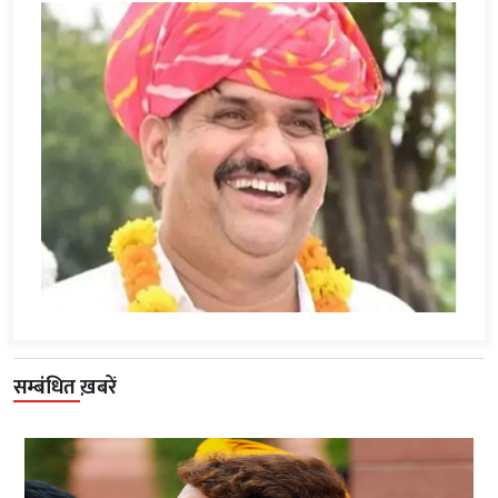
सम्बंधित ख़बरें