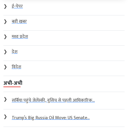
❯
ई-पेपर
❯
बड़ी खबर
❯
मध्य प्रदेश
❯
देश
❯
विदेश
अभी-अभी
❯
सर्बिया पहुंचे जेलेंस्की, वुसिच से पहली आधिकारिक...
❯
Trump’s Big Russia Oil Move: US Senate...