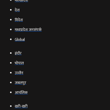
मध्‍यप्रदेश
देश
विदेश
मध्यप्रदेश जनसंपर्क
Global
इंदौर
भोपाल
उज्‍जैन
जबलपुर
आचंलिक
खरी-खरी