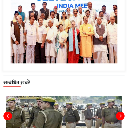
सम्बंधित ख़बरें