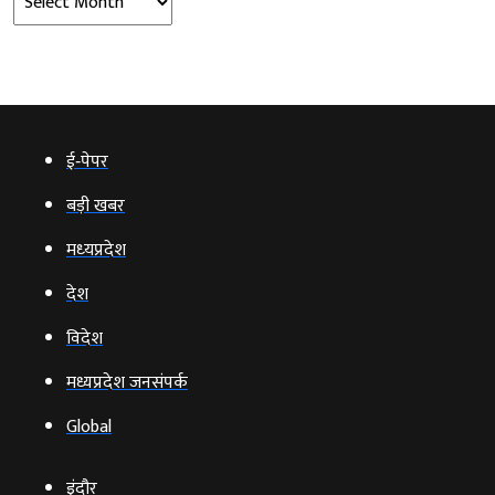
ई‑पेपर
बड़ी खबर
मध्‍यप्रदेश
देश
विदेश
मध्यप्रदेश जनसंपर्क
Global
इंदौर