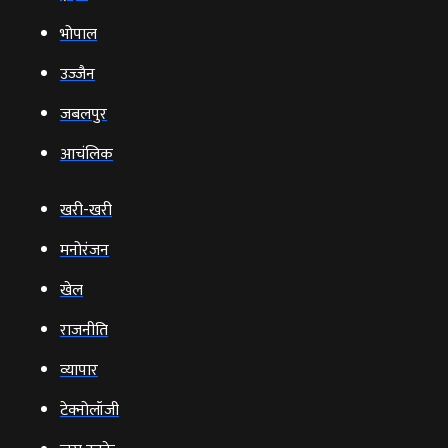
भोपाल
उज्‍जैन
जबलपुर
आचंलिक
खरी-खरी
मनोरंजन
खेल
राजनीति
व्‍यापार
टेक्‍नोलॉजी