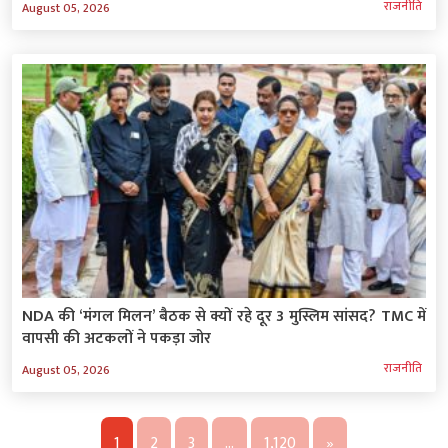
राजनीति
August 05, 2026
NDA की ‘मंगल मिलन’ बैठक से क्यों रहे दूर 3 मुस्लिम सांसद? TMC में
वापसी की अटकलों ने पकड़ा जोर
राजनीति
August 05, 2026
1
2
3
…
1,120
»