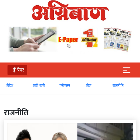
ई-पेपर
खरी-खरी
मनोरंजन
खेल
राजनीति
व्‍यापार
राजनीति