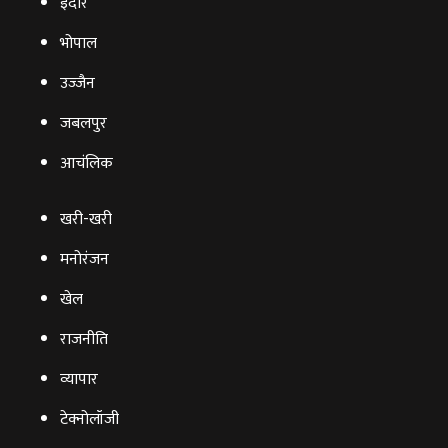
इंदौर
भोपाल
उज्‍जैन
जबलपुर
आचंलिक
खरी-खरी
मनोरंजन
खेल
राजनीति
व्‍यापार
टेक्‍नोलॉजी