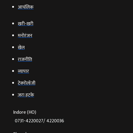
आचंलिक
खरी-खरी
मनोरंजन
खेल
राजनीति
व्‍यापार
टेक्‍नोलॉजी
ज़रा हटके
Indore (HO)
0731-4220027/ 4220036