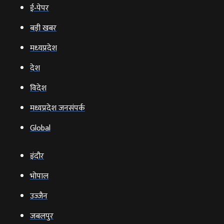
ई‑पेपर
बड़ी खबर
मध्‍यप्रदेश
देश
विदेश
मध्यप्रदेश जनसंपर्क
Global
इंदौर
भोपाल
उज्‍जैन
जबलपुर