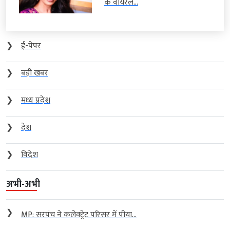
के वायरल...
❯
ई-पेपर
❯
बड़ी खबर
❯
मध्य प्रदेश
❯
देश
❯
विदेश
अभी-अभी
❯
MP: सरपंच ने कलेक्ट्रेट परिसर में पीया...