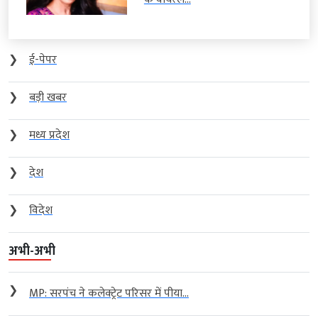
❯
ई-पेपर
❯
बड़ी खबर
❯
मध्य प्रदेश
❯
देश
❯
विदेश
अभी-अभी
❯
MP: सरपंच ने कलेक्ट्रेट परिसर में पीया...