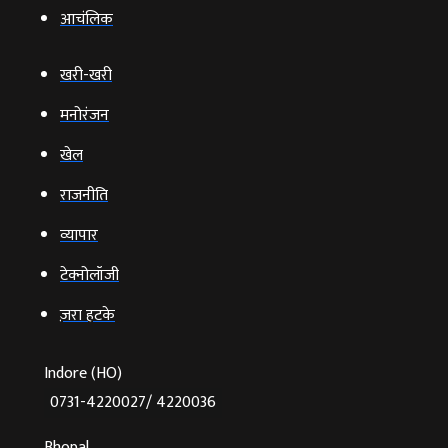
आचंलिक
खरी-खरी
मनोरंजन
खेल
राजनीति
व्‍यापार
टेक्‍नोलॉजी
ज़रा हटके
Indore (HO)
0731-4220027/ 4220036
Bhopal