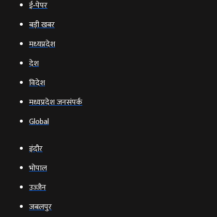
ई‑पेपर
बड़ी खबर
मध्‍यप्रदेश
देश
विदेश
मध्यप्रदेश जनसंपर्क
Global
इंदौर
भोपाल
उज्‍जैन
जबलपुर