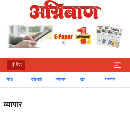
ई-पेपर
विदेश
खरी-खरी
मनोरंजन
खेल
राजनीति
व्‍यापार