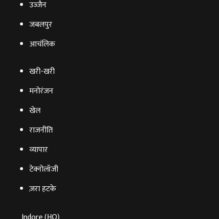
उज्‍जैन
जबलपुर
आचंलिक
खरी-खरी
मनोरंजन
खेल
राजनीति
व्‍यापार
टेक्‍नोलॉजी
ज़रा हटके
Indore (HO)