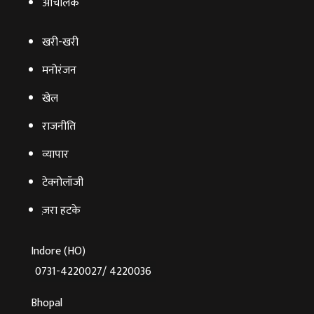
आचंलिक
खरी-खरी
मनोरंजन
खेल
राजनीति
व्‍यापार
टेक्‍नोलॉजी
ज़रा हटके
Indore (HO)
0731-4220027/ 4220036
Bhopal