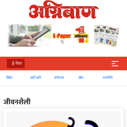
ई-पेपर
खरी-खरी
मनोरंजन
खेल
राजनीति
व्‍यापार
जीवनशैली