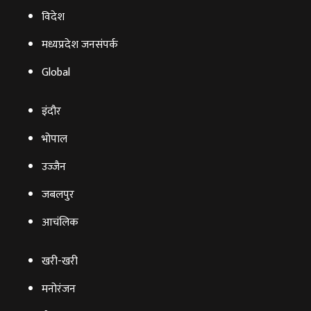
विदेश
मध्यप्रदेश जनसंपर्क
Global
इंदौर
भोपाल
उज्‍जैन
जबलपुर
आचंलिक
खरी-खरी
मनोरंजन