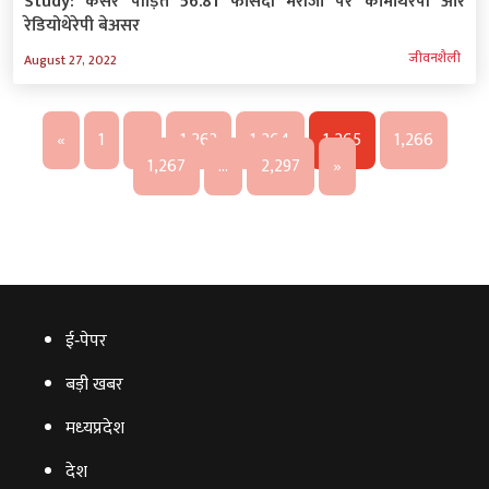
Study: कैंसर पीड़ित 56.81 फीसदी मरीजों पर कीमोथेरेपी और
रेडियोथेरेपी बेअसर
जीवनशैली
August 27, 2022
«
1
…
1,263
1,264
1,265
1,266
1,267
…
2,297
»
ई‑पेपर
बड़ी खबर
मध्‍यप्रदेश
देश