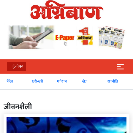
ई-पेपर
खरी-खरी
मनोरंजन
खेल
राजनीति
व्‍यापार
जीवनशैली