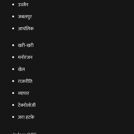
उज्‍जैन
जबलपुर
आचंलिक
खरी-खरी
मनोरंजन
खेल
राजनीति
व्‍यापार
टेक्‍नोलॉजी
ज़रा हटके