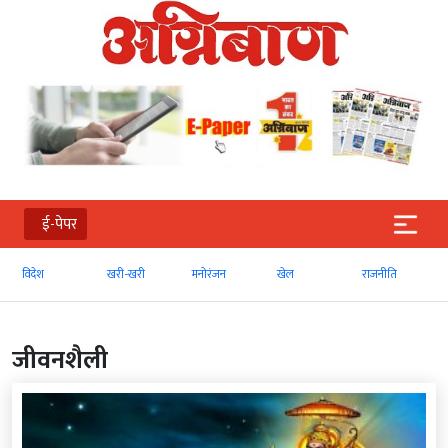
ई-पेपर
खरी-खरी
मनोरंजन
खेल
राजनीति
व्‍यापार
जीवनशैली