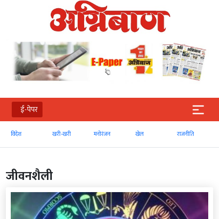
ई-पेपर
खरी-खरी
मनोरंजन
खेल
राजनीति
व्‍यापार
जीवनशैली