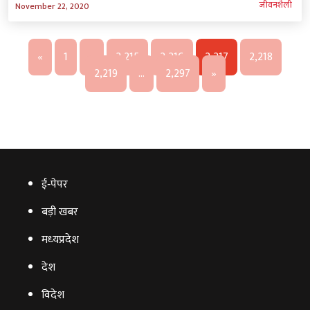
जीवनशैली
November 22, 2020
«
1
…
2,215
2,216
2,217
2,218
2,219
…
2,297
»
ई‑पेपर
बड़ी खबर
मध्‍यप्रदेश
देश
विदेश